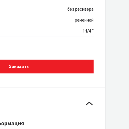
без ресивера
ременной
1 1/4 "
Заказать
формация