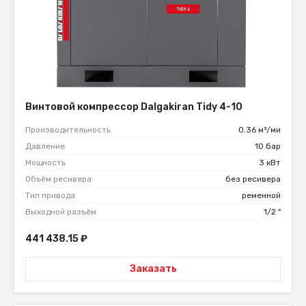
Винтовой компрессор Dalgakiran Tidy 4-10
Производительность
0.36 м³/ми
Давление
10 бар
Мощность
3 кВт
Объём ресивера
без ресивера
Тип привода
ременной
Выходной разъём
1/2 "
441 438.15
₽
Заказать