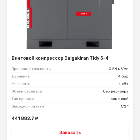
Винтовой компрессор Dalgakiran Tidy 5-4
Производительность
0.54 м³/ми
Давление
4 бар
Мощность
4 кВт
Объём ресивера
без ресивера
Тип привода
ременной
Выходной разъём
1/2 "
441 882.7
₽
Заказать