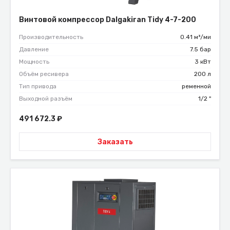
Винтовой компрессор Dalgakiran Tidy 4-7-200
Производительность
0.41 м³/ми
Давление
7.5 бар
Мощность
3 кВт
Объём ресивера
200 л
Тип привода
ременной
Выходной разъём
1/2 "
491 672.3
₽
Заказать