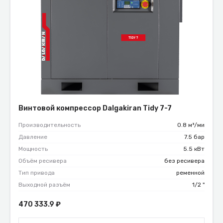
Винтовой компрессор Dalgakiran Tidy 7-7
Производительность
0.8 м³/ми
Давление
7.5 бар
Мощность
5.5 кВт
Объём ресивера
без ресивера
Тип привода
ременной
Выходной разъём
1/2 "
470 333.9
₽