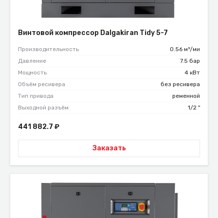
Винтовой компрессор Dalgakiran Tidy 5-7
Производительность
0.56 м³/ми
Давление
7.5 бар
Мощность
4 кВт
Объём ресивера
без ресивера
Тип привода
ременной
Выходной разъём
1/2 "
441 882.7
₽
Заказать