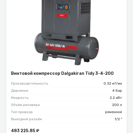
Винтовой компрессор Dalgakiran Tidy 3-4-200
Производительность
0.32 м³/ми
Давление
4 бар
Мощность
2.2 кВт
Объём ресивера
200 л
Тип привода
ременной
Выходной разъём
1/2 "
483 225.85
₽