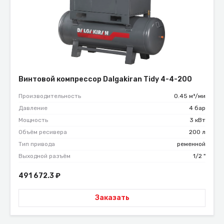
Винтовой компрессор Dalgakiran Tidy 4-4-200
Производительность
0.45 м³/ми
Давление
4 бар
Мощность
3 кВт
Объём ресивера
200 л
Тип привода
ременной
Выходной разъём
1/2 "
491 672.3
₽
Заказать