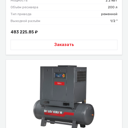
Мощность
2.2 кВт
Объём ресивера
200 л
Тип привода
ременной
Выходной разъём
1/2 "
483 225.85
₽
Заказать