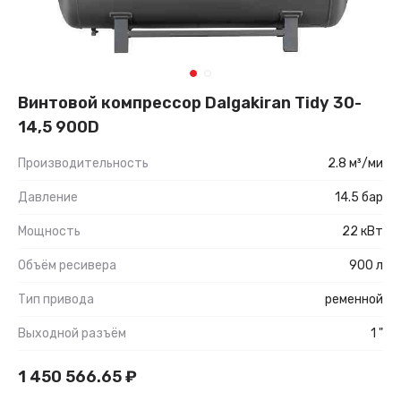
Винтовой компрессор Dalgakiran Tidy 30-
14,5 900D
Производительность
2.8 м³/ми
Давление
14.5 бар
Мощность
22 кВт
Объём ресивера
900 л
Тип привода
ременной
Выходной разъём
1 "
1 450 566.65
₽