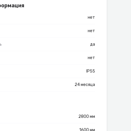
формация
нет
нет
ь
да
нет
IP55
24 месяца
2800 мм
1600 мм