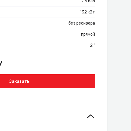
7.5 бар
132 кВт
без ресивера
прямой
2 "
у
Заказать