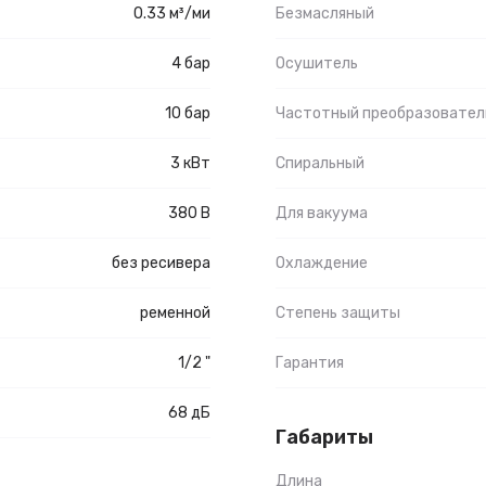
0.33 м³/ми
Безмасляный
4 бар
Осушитель
10 бар
Частотный преобразовател
3 кВт
Спиральный
380 В
Для вакуума
без ресивера
Охлаждение
ременной
Степень защиты
1/2 "
Гарантия
68 дБ
Габариты
Длина