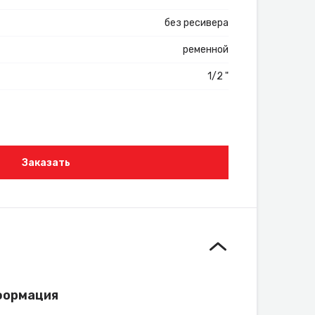
без ресивера
ременной
1/2 "
Заказать
формация