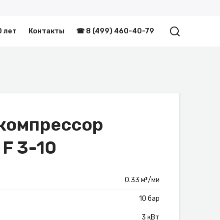
0 лет
Контакты
☎ 8 (499) 460-40-79
компрессор
 F 3-10
0.33 м³/ми
10 бар
3 кВт