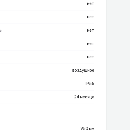
нет
нет
ь
нет
нет
нет
воздушное
IP55
24 месяца
950 мм