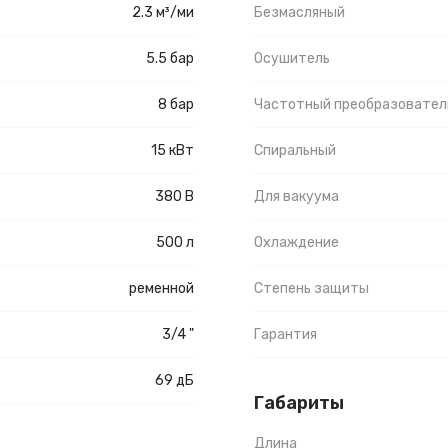
2.3 м³/ми
Безмасляный
5.5 бар
Осушитель
8 бар
Частотный преобразовател
15 кВт
Спиральный
380 В
Для вакуума
500 л
Охлаждение
ременной
Степень защиты
3/4 "
Гарантия
69 дБ
Габариты
Длина