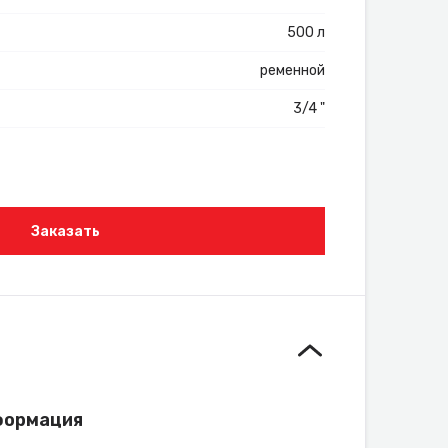
500 л
ременной
3/4 "
Заказать
формация