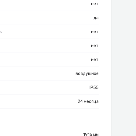
нет
да
ь
нет
нет
нет
воздушное
IP55
24 месяца
1915 мм