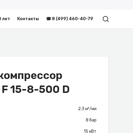
0 лет
Контакты
☎ 8 (499) 460-40-79
компрессор
 F 15-8-500 D
2.3 м³/ми
8 бар
15 кВт