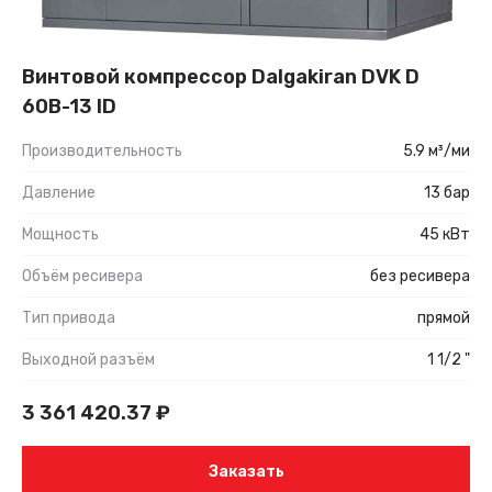
Винтовой компрессор Dalgakiran DVK D
60B-13 ID
Производительность
5.9 м³/ми
Давление
13 бар
Мощность
45 кВт
Объём ресивера
без ресивера
Тип привода
прямой
Выходной разъём
1 1/2 "
3 361 420.37
₽
Заказать