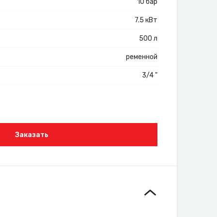
10 бар
7.5 кВт
500 л
ременной
3/4 "
Заказать