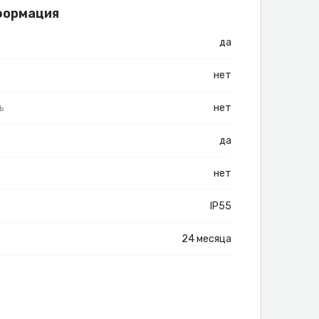
формация
да
нет
ь
нет
да
нет
IP55
24 месяца