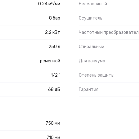
0.24 м³/ми
Безмасляный
8 бар
Осушитель
2.2 кВт
Частотный преобразовател
250 л
Спиральный
ременной
Для вакуума
1/2 "
Степень защиты
68 дБ
Гарантия
750 мм
710 мм