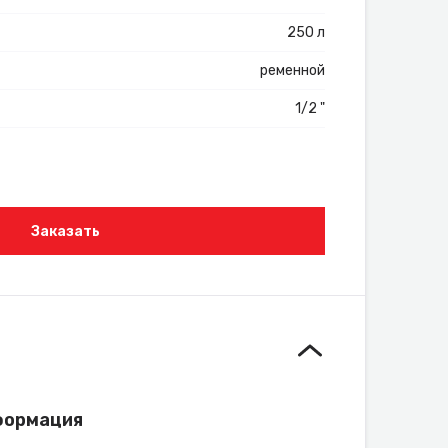
250 л
ременной
1/2 "
Заказать
формация