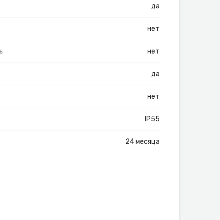
да
нет
ь
нет
да
нет
IP55
24 месяца