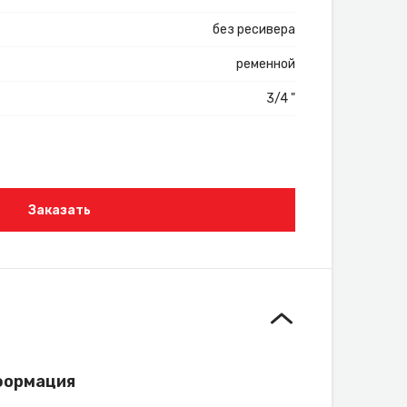
без ресивера
ременной
3/4 "
Заказать
формация