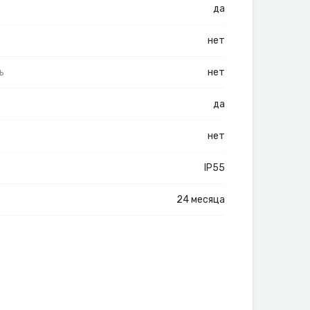
да
нет
ь
нет
да
нет
IP55
24 месяца