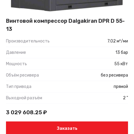
Винтовой компрессор Dalgakiran DPR D 55-
13
Производительность
7.02 м³/ми
Давление
13 бар
Мощность
55 кВт
Объём ресивера
без ресивера
Тип привода
прямой
Выходной разъём
2 "
3 029 608.25
₽
Заказать