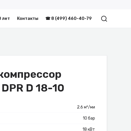
0 лет
Контакты
☎ 8 (499) 460-40-79
компрессор
 DPR D 18-10
2.6 м³/ми
10 бар
18 кВт