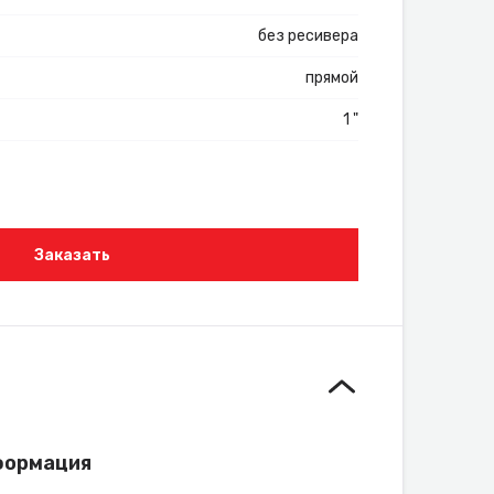
без ресивера
прямой
1 "
Заказать
формация