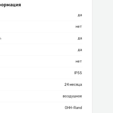
формация
да
нет
ь
да
да
нет
IP55
24 месяца
воздушное
GHH-Rand