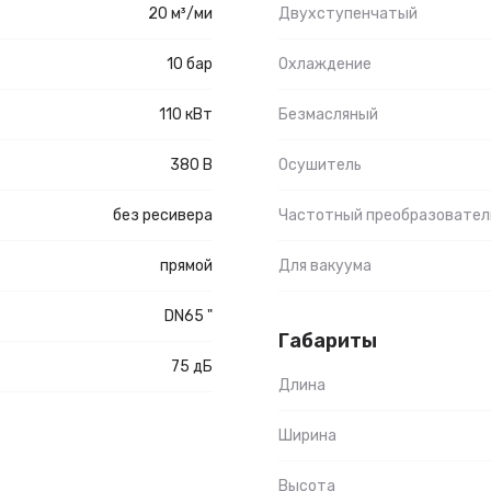
20 м³/ми
Двухступенчатый
10 бар
Охлаждение
110 кВт
Безмасляный
380 В
Осушитель
без ресивера
Частотный преобразовател
прямой
Для вакуума
DN65 "
Габариты
75 дБ
Длина
Ширина
Высота