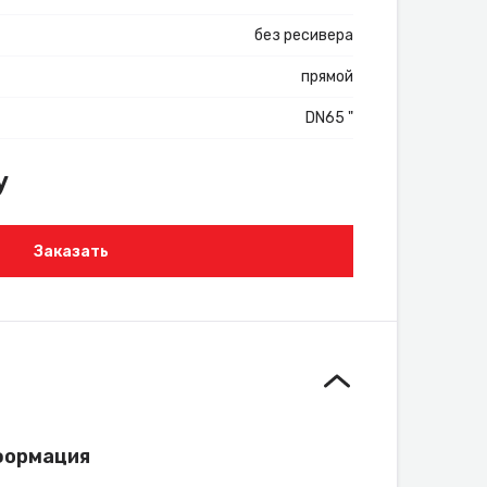
без ресивера
прямой
DN65 "
у
Заказать
формация