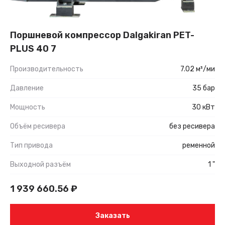
Поршневой компрессор Dalgakiran PET-
PLUS 40 7
Производительность
7.02 м³/ми
Давление
35 бар
Мощность
30 кВт
Объём ресивера
без ресивера
Тип привода
ременной
Выходной разъём
1 "
1 939 660.56
₽
Заказать