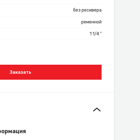
без ресивера
ременной
1 1/4 "
Заказать
формация