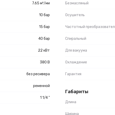
7.65 м³/ми
Безмасляный
10 бар
Осушитель
15 бар
Частотный преобразовател
40 бар
Спиральный
22 кВт
Для вакуума
380 В
Охлаждение
без ресивера
Гарантия
ременной
Габариты
1 1/4 "
Длина
Ширина