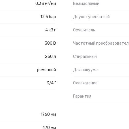
0.33 м³/ми
Безмасляный
12.5 бар
Двухступенчатый
4 кВт
Осушитель
380 В
Частотный преобразовател
250 л
Спиральный
ременной
Для вакуума
3/4 "
Охлаждение
Гарантия
1760 мм
470 мм