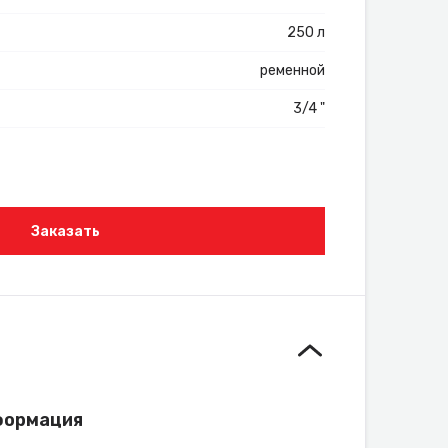
250 л
ременной
3/4 "
Заказать
формация