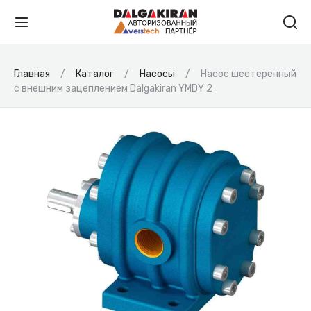
Главная
Каталог
Насосы
Насос шестеренный
с внешним зацеплением Dalgakiran YMDY 2