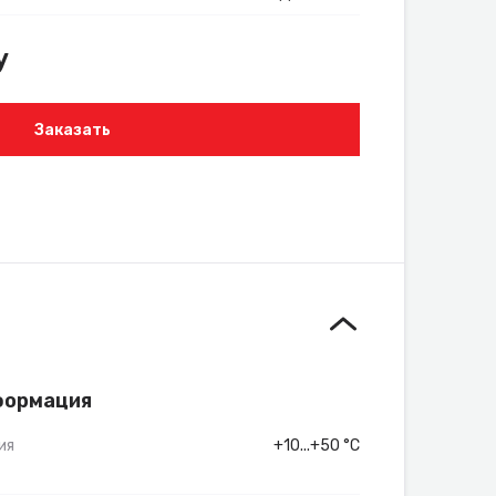
у
Заказать
формация
ия
+10...+50 °C