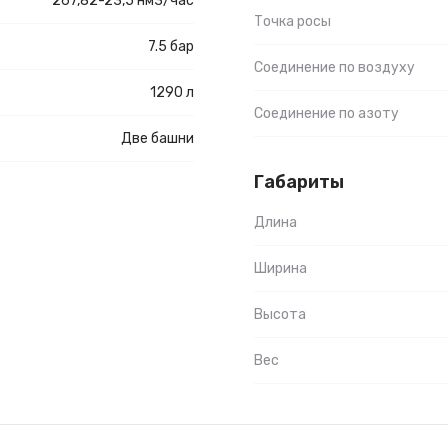
267,82-23,5 нм3/час
Точка росы
7.5 бар
Соединение по воздуху
1290 л
Соединение по азоту
Две башни
Габариты
Длина
Ширина
Высота
Вес