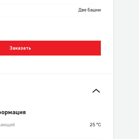
Две башни
Заказать
формация
жающей
25 °C