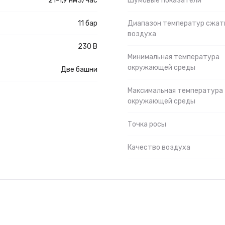
21-1,9 нм3/час
Шумовые показатели
11 бар
Диапазон температур сжат
воздуха
230 В
Минимальная температура
окружающей среды
Две башни
Максимальная температура
окружающей среды
Точка росы
Качество воздуха