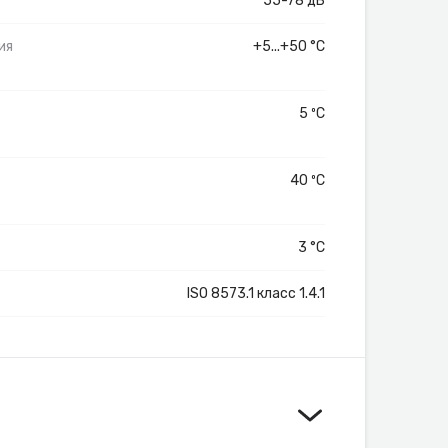
55-78 дБ
ия
+5...+50 °C
5 ºС
40 ºС
3 °C
ISO 8573.1 класс 1.4.1