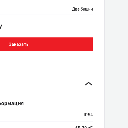
Две башни
у
Заказать
формация
IP54