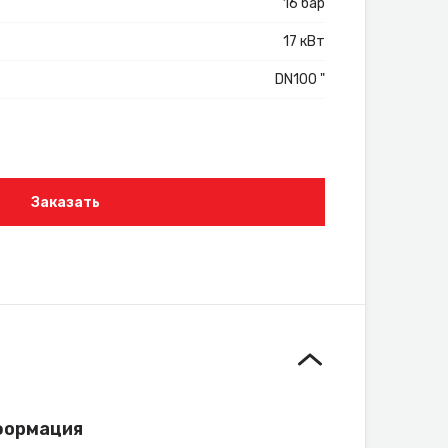
16 бар
17 кВт
DN100 "
Заказать
формация