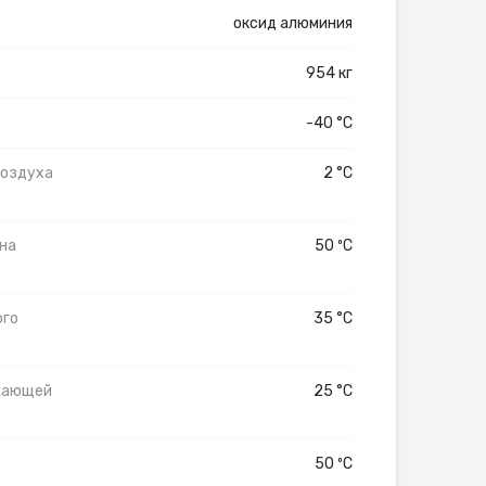
оксид алюминия
954 кг
-40 °C
воздуха
2 °C
на
50 ºС
ого
35 °C
жающей
25 °C
50 ºС