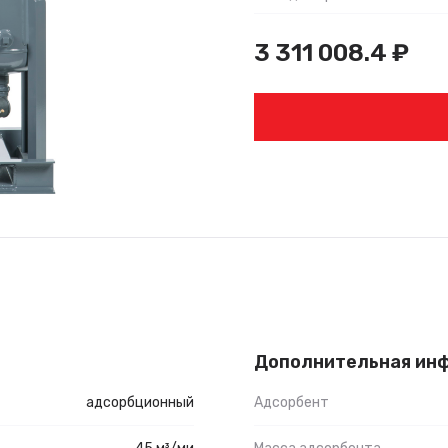
3 311 008.4
₽
Дополнительная ин
адсорбционный
Адсорбент