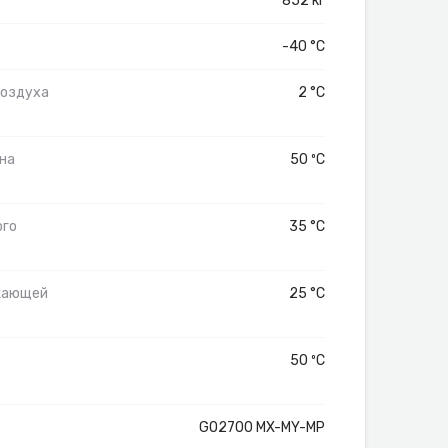
852 кг
-40 °C
воздуха
2 °C
на
50 ºС
ого
35 °C
жающей
25 °C
50 ºС
GO2700 MX-MY-MP