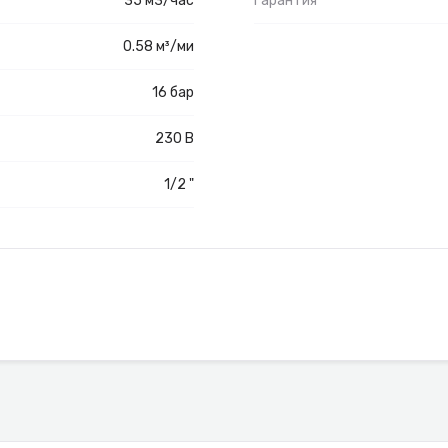
35 м3/час
Гарантия
0.58 м³/ми
16 бар
230 В
1/2 "