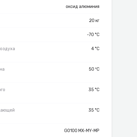
оксид алюминия
20 кг
-70 °C
воздуха
4 °C
на
50 ºС
ого
35 °C
жающей
35 °C
GO100 MX-MY-MP