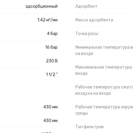
адсорбционный
Адсорбент
1.42 м³/ми
Масса адсорбента
4 бар
Точка росы
16 бар
Минимальная температура 
на входе
230 В
Максимальная температура 
входе
1 1/2 "
Рабочая температура сжат
воздуха на входе
430 мм
Рабочая температура окру
среды
430 мм
Тип фильтров